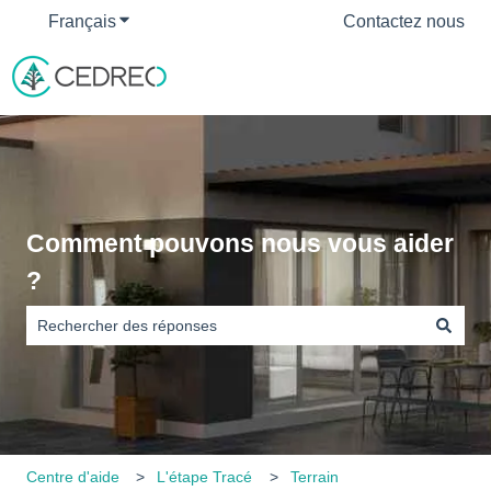
Français
Afficher le sous-menu pour les traductions
Contactez nous
Comment pouvons nous vous aider
?
Il n'y a aucune suggestion car le champ de recherche est vide
Centre d'aide
L'étape Tracé
Terrain