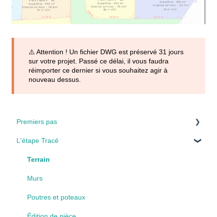
⚠️ Attention ! Un fichier DWG est préservé 31 jours
sur votre projet. Passé ce délai, il vous faudra
réimporter ce dernier si vous souhaitez agir à
nouveau dessus.
Premiers pas
L'étape Tracé
Installation & Envirronement
Interface
Terrain
Les étapes
Murs
Paramètres
Poutres et poteaux
Édition de pièce