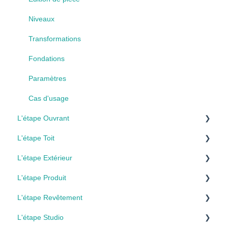
Niveaux
Transformations
Fondations
Paramètres
Cas d'usage
L'étape Ouvrant
L'étape Toit
Création des ouvrants
L'étape Extérieur
Personnalisation
Création toiture
L'étape Produit
Pose optimisée
Modification toiture
Aménagement du terrain
L'étape Revêtement
Trémie
Équipements & finitions
Talus et murs de soutènement
Produits
L'étape Studio
Cas d'usage
Cas d'usage
Délimitations
Personnalisation
Revêtements