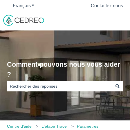
Français
Afficher le sous-menu pour les traductions
Contactez nous
Comment pouvons nous vous aider
?
Il n'y a aucune suggestion car le champ de recherche est vide
Centre d'aide
L'étape Tracé
Paramètres