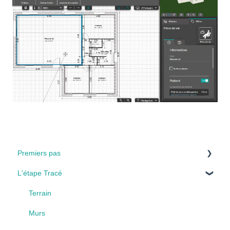
Premiers pas
L'étape Tracé
Installation & Envirronement
Interface
Terrain
Les étapes
Murs