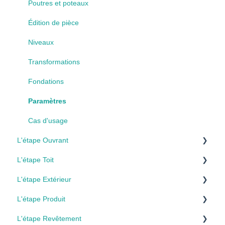
Paramètres
Poutres et poteaux
Édition de pièce
Niveaux
Transformations
Fondations
Paramètres
Cas d'usage
L'étape Ouvrant
L'étape Toit
Création des ouvrants
L'étape Extérieur
Personnalisation
Création toiture
L'étape Produit
Pose optimisée
Modification toiture
Aménagement du terrain
L'étape Revêtement
Trémie
Équipements & finitions
Talus et murs de soutènement
Produits